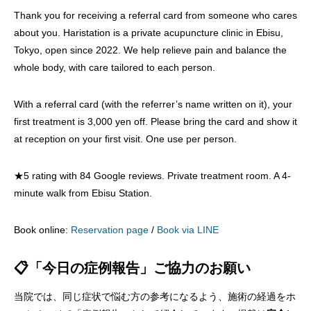
Thank you for receiving a referral card from someone who cares
about you. Haristation is a private acupuncture clinic in Ebisu,
Tokyo, open since 2022. We help relieve pain and balance the
whole body, with care tailored to each person.
With a referral card (with the referrer’s name written on it), your
first treatment is 3,000 yen off. Please bring the card and show it
at reception on your first visit. One use per person.
★5 rating with 84 Google reviews. Private treatment room. A 4-
minute walk from Ebisu Station.
Book online:
Reservation page
/
Book via LINE
📋「今日の症例報告」ご協力のお願い
当院では、同じ症状で悩む方の参考になるよう、施術の経過をホ