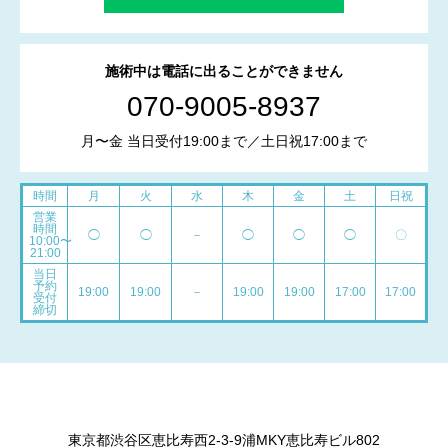
施術中は電話に出ることができません
070-9005-8937
月〜金 当日受付19:00まで／土日祝17:00まで
時間
月
火
水
木
金
土
日祝
営業
時間
◯
◯
－
◯
◯
◯
〇
10:00〜
21:00
当日
予約
19:00
19:00
－
19:00
19:00
17:00
17:00
受付
締切
東京都渋谷区恵比寿西2-3-9浦MKY恵比寿ビル802