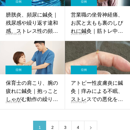
症例
症例
膀胱炎、頻尿に鍼灸｜
営業職の坐骨神経痛、
残尿感や繰り返す違和
お尻と太もも裏のしび
感、ストレス性の頻尿
れに鍼灸｜筋トレ中の
2026.06.28
2026.06.26
を東洋医学でケア【鍼
ニーインを東洋医学で
灸師監修】
ケア【鍼灸師監修】
症例
症例
保育士の肩こり、腕の
アトピー性皮膚炎に鍼
疲れに鍼灸｜抱っこと
灸｜痒みによる不眠、
しゃがむ動作の繰り返
ストレスでの悪化を東
2026.06.26
2026.06.25
しを東洋医学でケア
洋医学でサポート【鍼
【鍼灸師監修】
灸師監修】
1
2
3
4