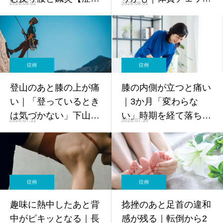
2026.08.02
2026.08.01
例】
とセットの美容鍼【症
例】
症例
症例
登山のあと膝の上が痛
膝の内側が立つと痛い
い｜「登っているとき
｜3か月「変わらな
は気づかない」下山の
い」時期を経て落ち着
2026.07.31
2026.07.30
負担に鍼灸【症例】
いた40代女性の4か月
【症例】
症例
症例
趣味に熱中したあと背
捻挫のあと足首の違和
中がピキッとなる｜長
感が残る｜転倒から2