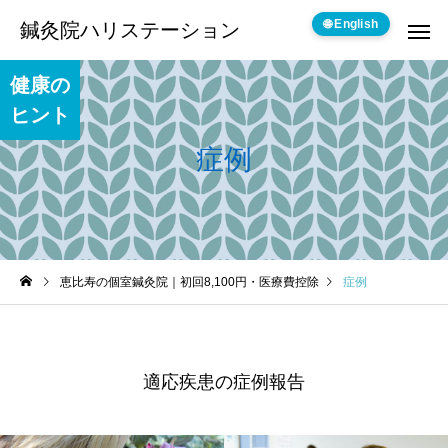
🌐 English
鍼灸院ハリステーション
健康の
ヒント
症例
恵比寿の個室鍼灸院｜初回8,100円・医療費控除
症例
適応疾患の症例報告