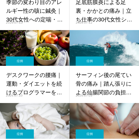
季節の変わり目のアレ
足底筋膜炎による足
ルギー性の咳に鍼灸｜
裏・かかとの痛み｜立
30代女性への定喘・肺
ち仕事の30代女性シッ
2026.07.13
2026.07.12
経ツボケア【症例】
ターへの鍼灸アプロー
チ【症例】
症例
症例
デスクワークの腰痛｜
サーフィン後の尾てい
運動・ダイエットを続
骨の痛み｜踏ん張りに
けるプログラマーを継
よる仙腸関節の負担に
2026.07.10
2026.07.09
続ケアした40代男性
鍼灸でアプローチした
【症例】
30代女性【症例】
症例
症例