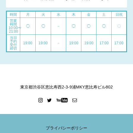
時間
月
火
水
木
金
土
日祝
営業
時間
◯
◯
－
◯
◯
◯
〇
10:00〜
21:00
当日
予約
19:00
19:00
－
19:00
19:00
17:00
17:00
受付
締切
東京都渋谷区恵比寿西2-3-9浦MKY恵比寿ビル802
プライバシーポリシー