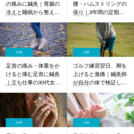
の痛みに鍼灸｜胃腸の
腰・ハムストリングの
冷えと睡眠から整えた
張り｜3年間の定期メ
2026.07.25
2026.07.16
40代男性会社員の経過
ンテナンス・30代男性
【症例】
営業職【症例】
症例
症例
足首の痛み・体重をか
ゴルフ練習翌日、脚を
けると痛む足首に鍼灸
上げると激痛｜鍼灸師
｜立ち仕事の30代女性
が自分の体で検証した
2026.07.15
2026.07.14
保育士の症例【症例】
股関節・太もも痛【40
代男性・症例】
症例
症例