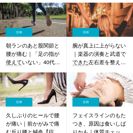
か【症例】
登校に戻るまで【症
例】
症例
症例
朝ランのあと股関節と
腕が真上に上がらない
腰が痛む｜「足の指が
｜楽器の演奏と武道で
使えていない」40代女
できた左右差を整えた
2026.08.03
2026.08.03
性ランナー【症例】
60代女性【症例】
症例
症例
久しぶりのヒールで腰
フェイスラインのもた
が痛い｜前かがみで痛
つき、原因は食いしば
む反り腰と鍼灸【症
りかも｜体質チェック