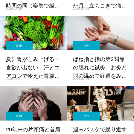
時間の同じ姿勢で繰り
か月、立ちこぎで痛む
2026.07.29
2026.07.28
返す痛みに鍼灸【症
40代女性の経過【症
例】
例】
症例
症例
夏に胃がこみ上げる・
ばね指と指の第2関節
食欲が出ない｜汗とエ
の腫れに鍼灸｜お灸と
アコンで冷えた胃腸に
肘の温めで経過をみた
2026.07.27
2026.07.26
鍼灸【症例】
40代女性【症例】
症例
症例
20年来の片頭痛と首肩
週末バスケで繰り返す