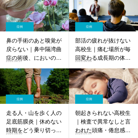
症例
症例
鼻の手術のあと嗅覚が
部活の疲れが抜けない
戻らない｜鼻中隔湾曲
高校生｜痛む場所が毎
症の術後、においの感
回変わる成長期の体と
2026.08.07
2026.08.06
じにくさと首まわりの
メンテナンス【症例】
緊張に取り組んだ20代
男性【症例】
症例
症例
走る人・山を歩く人の
朝起きられない高校生
足底筋膜炎｜休めない
｜検査で異常なしと言
時期をどう乗り切った
われた頭痛・倦怠感が
2026.08.05
2026.08.04