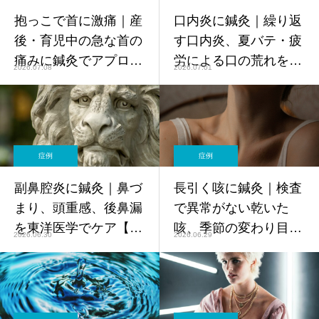
抱っこで首に激痛｜産
口内炎に鍼灸｜繰り返
後・育児中の急な首の
す口内炎、夏バテ・疲
痛みに鍼灸でアプロー
労による口の荒れを東
2026.07.08
2026.07.01
チした40代女性【症
洋医学でケア【鍼灸師
例】
監修】
症例
症例
副鼻腔炎に鍼灸｜鼻づ
長引く咳に鍼灸｜検査
まり、頭重感、後鼻漏
で異常がない乾いた
を東洋医学でケア【鍼
咳、季節の変わり目の
2026.06.30
2026.06.29
灸師監修】
咳を東洋医学でケア
【鍼灸師監修】