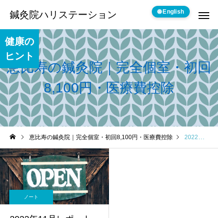
🌐 English
鍼灸院ハリステーション
健康の
ヒント
恵比寿の鍼灸院｜完全個室・初回
8,100円・医療費控除
恵比寿の鍼灸院｜完全個室・初回8,100円・医療費控除
2022年 12月の記事一覧
ノート