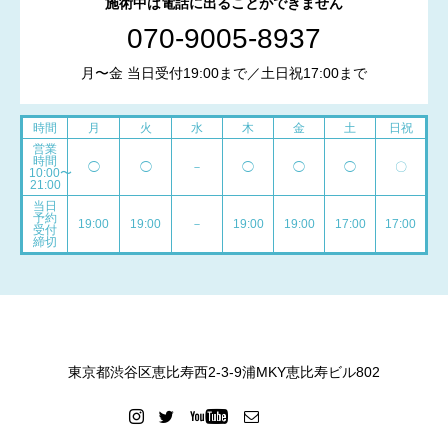
施術中は電話に出ることができません
070-9005-8937
月〜金 当日受付19:00まで／土日祝17:00まで
時間
月
火
水
木
金
土
日祝
営業
時間
◯
◯
－
◯
◯
◯
〇
10:00〜
21:00
当日
予約
19:00
19:00
－
19:00
19:00
17:00
17:00
受付
締切
東京都渋谷区恵比寿西2-3-9浦MKY恵比寿ビル802