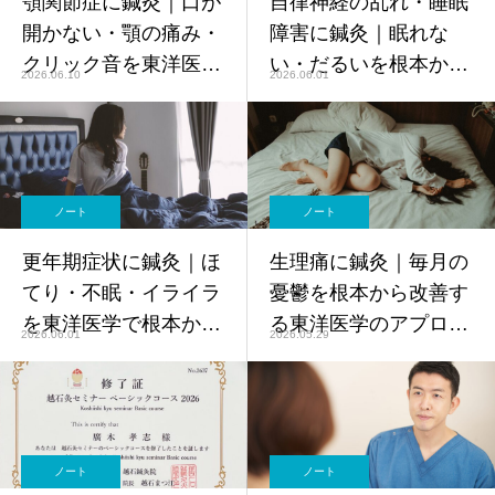
顎関節症に鍼灸｜口が
自律神経の乱れ・睡眠
開かない・顎の痛み・
障害に鍼灸｜眠れな
クリック音を東洋医学
い・だるいを根本から
2026.06.10
2026.06.01
で改善【鍼灸師監修】
改善【鍼灸師監修】
ノート
ノート
更年期症状に鍼灸｜ほ
生理痛に鍼灸｜毎月の
てり・不眠・イライラ
憂鬱を根本から改善す
を東洋医学で根本から
る東洋医学のアプロー
2026.06.01
2026.05.29
改善【鍼灸師監修】
チ【鍼灸師監修】
ノート
ノート