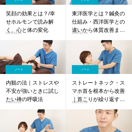
ノート
ノート
笑顔の効果とは？/幸
東洋医学とは？鍼灸の
せホルモンで読み解
仕組み・西洋医学との
く、心と体の変化
違いから体質改善まで
2026.03.03
2026.02.25
【鍼灸師監修】
ノート
ノート
内観の法｜ストレスや
ストレートネック・ス
不安が強いときに試し
マホ首を根本から改善
たい禅の呼吸法
｜首こりが繰り返す原
2026.01.29
2026.01.08
因と鍼灸ケア【鍼灸師
監修】