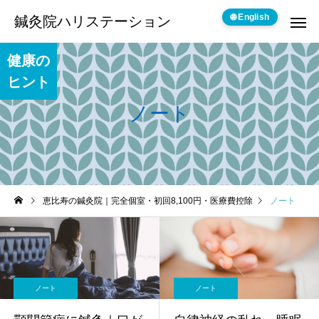
🌐 English
鍼灸院ハリステーション
健康の
ヒント
ノート
恵比寿の鍼灸院｜完全個室・初回8,100円・医療費控除
ノート
ノート
ノート