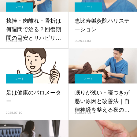
ノート
ノート
捻挫・肉離れ・骨折は
恵比寿鍼灸院ハリステ
何週間で治る？回復期
ーション
間の目安とリハビリの
2025.11.20
2025.11.03
考え方
ノート
ノート
足は健康のバロメータ
眠りが浅い・寝つきが
ー
悪い原因と改善法｜自
律神経を整える夜のケ
2025.07.10
2025.05.06
アと鍼灸アプローチ
【鍼灸師監修】