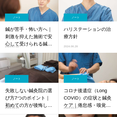
ノート
ノート
鍼が苦手・怖い方へ｜
ハリステーションの治
刺激を抑えた施術で安
療方針
心して受けられる鍼灸
2024.07.02
2024.06.28
院【恵比寿・鍼灸師監
修】
ノート
ノート
失敗しない鍼灸院の選
コロナ後遺症（Long
び方7つのポイント｜
COVID）の症状と鍼灸
初めての方が後悔しな
ケア｜倦怠感・嗅覚障
2024.06.03
2024.03.27
いために【恵比寿鍼灸
害・ブレインフォグを