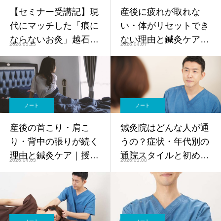
【セミナー受講記】現
産後に疲れが取れな
代にマッチした「痕に
い・体がリセットでき
ならないお灸」越石式
ない理由と鍼灸ケア
2026.05.25
2026.04.07
灸法の可能性
【恵比寿・鍼灸師監
修】
ノート
ノート
産後の首こり・肩こ
鍼灸院はどんな人が通
り・背中の張りが続く
うの？症状・年代別の
理由と鍼灸ケア｜授乳
通院スタイルと初めて
2026.04.03
2026.03.08
中も安心【恵比寿・鍼
の方へのガイド【鍼灸
灸師監修】
師監修】