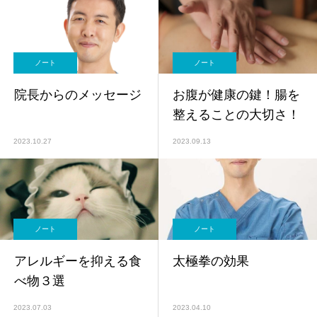
院】
東洋医学で整える【鍼
灸師監修】
ノート
ノート
院長からのメッセージ
お腹が健康の鍵！腸を
整えることの大切さ！
2023.10.27
2023.09.13
ノート
ノート
アレルギーを抑える食
太極拳の効果
べ物３選
2023.07.03
2023.04.10