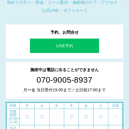
初めての方へ
料金・コース案内
施術後のケア
アクセス
公式LINE
ギフトカード
予約、お問合せ
LINE予約
施術中は電話に出ることができません
070-9005-8937
月〜金 当日受付19:00まで／土日祝17:00まで
時間
月
火
水
木
金
土
日祝
営業
時間
◯
◯
－
◯
◯
◯
〇
10:00〜
21:00
当日