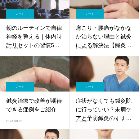
ノート
ノート
朝のルーティンで自律
肩こり・腰痛がなかな
神経を整える｜体内時
か治らない理由と鍼灸
計リセットの習慣5選
による解決法【鍼灸師
2025.05.06
2024.11.16
【鍼灸師監修】
監修】
ノート
ノート
鍼灸治療で改善が期待
症状がなくても鍼灸院
できる症例をご紹介
に行っていい？未病ケ
アと予防鍼灸のすすめ
2024.08.26
2024.07.08
【鍼灸師監修】