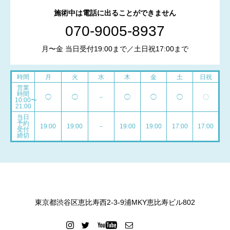
施術中は電話に出ることができません
070-9005-8937
月〜金 当日受付19:00まで／土日祝17:00まで
時間
月
火
水
木
金
土
日祝
営業
時間
◯
◯
－
◯
◯
◯
〇
10:00〜
21:00
当日
予約
19:00
19:00
－
19:00
19:00
17:00
17:00
受付
締切
東京都渋谷区恵比寿西2-3-9浦MKY恵比寿ビル802