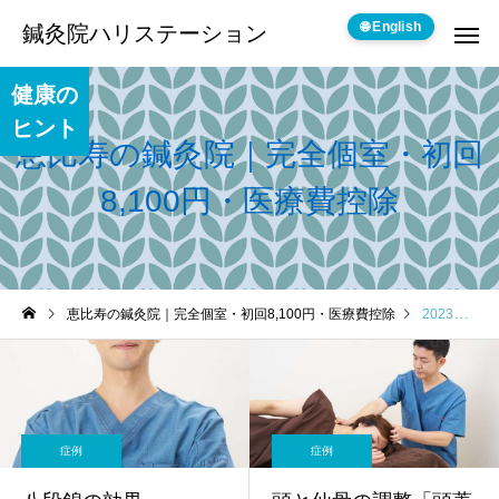
🌐 English
鍼灸院ハリステーション
健康の
ヒント
恵比寿の鍼灸院｜完全個室・初回
8,100円・医療費控除
恵比寿の鍼灸院｜完全個室・初回8,100円・医療費控除
2023年 2月の記事一覧
症例
症例