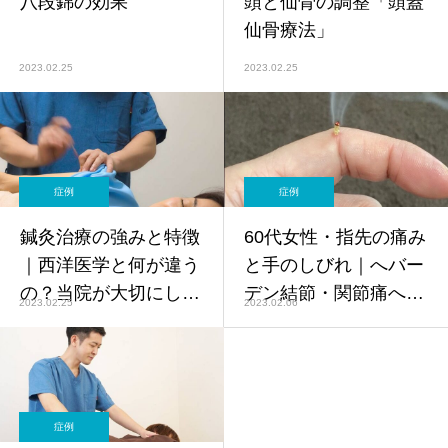
八段錦の効果
頭と仙骨の調整「頭蓋
仙骨療法」
2023.02.25
2023.02.25
症例
症例
鍼灸治療の強みと特徴
60代女性・指先の痛み
｜西洋医学と何が違う
と手のしびれ｜へバー
の？当院が大切にして
デン結節・関節痛への
2023.02.25
2023.02.06
いること【鍼灸師監
鍼灸アプローチ【症
修】
例】
症例