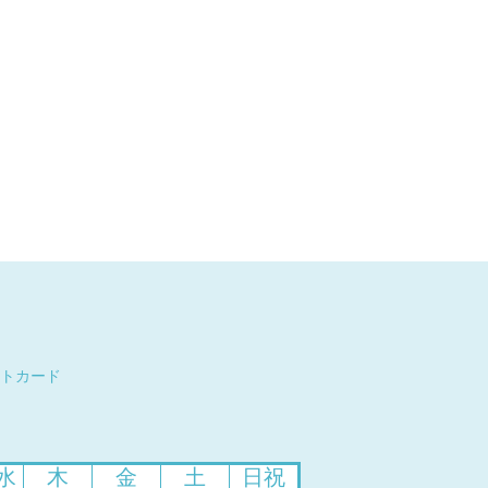
トカード
水
木
金
土
日祝