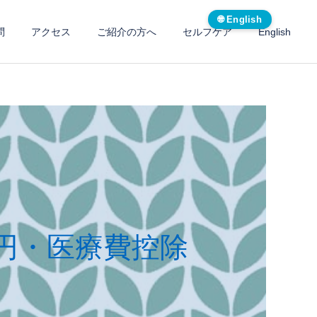
🌐 English
問
アクセス
ご紹介の方へ
セルフケア
English
0円・医療費控除