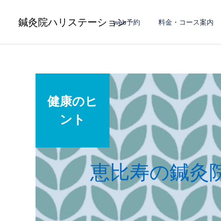
鍼灸院ハリステーション
web予約
料金・コース案内
健康のヒ
ント
恵比寿の鍼灸院