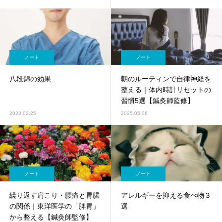
【鍼灸師監修】
ノート
ノート
八段錦の効果
朝のルーティンで自律神経を
整える｜体内時計リセットの
習慣5選【鍼灸師監修】
2023.02.25
2025.05.06
ノート
ノート
繰り返す肩こり・腰痛と胃腸
アレルギーを抑える食べ物３
の関係｜東洋医学の「脾胃」
選
から整える【鍼灸師監修】