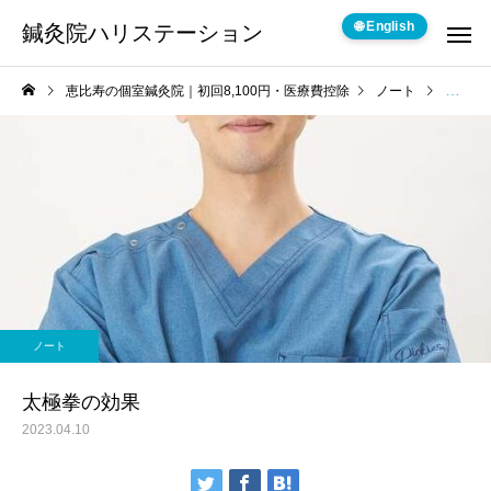
🌐 English
鍼灸院ハリステーション
恵比寿の個室鍼灸院｜初回8,100円・医療費控除
ノート
太極拳
ノート
太極拳の効果
2023.04.10