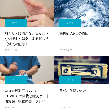
ノート
ノート
肩こり・腰痛がなかなか治ら
歯周病の5つの原因
ない理由と鍼灸による解決法
【鍼灸師監修】
2024.11.16
2022.08.15
ノート
ノート
コロナ後遺症（Long
ラジオ体操の効果
COVID）の症状と鍼灸ケア｜
倦怠感・嗅覚障害・ブレイン
フォグを東洋医学で整える
2024.03.27
2022.08.17