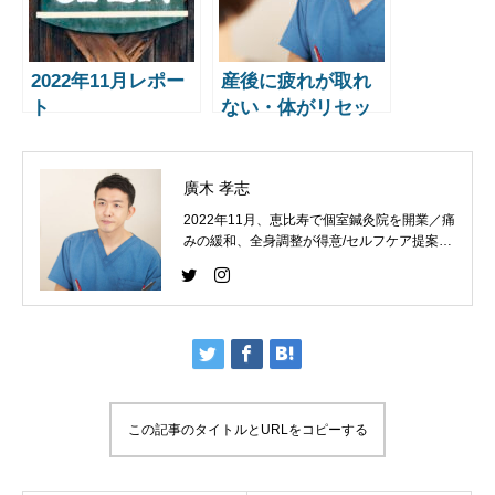
2022年11月レポー
産後に疲れが取れ
ト
ない・体がリセッ
トできない理由と
鍼灸ケア【恵比
寿・鍼灸師監修】
廣木 孝志
2022年11月、恵比寿で個室鍼灸院を開業／痛
みの緩和、全身調整が得意/セルフケア提案と
コンディショニングを大切にしています。
この記事のタイトルとURLをコピーする