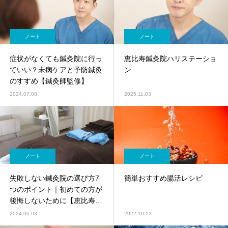
ノート
ノート
症状がなくても鍼灸院に行っ
恵比寿鍼灸院ハリステーショ
ていい？未病ケアと予防鍼灸
ン
のすすめ【鍼灸師監修】
2024.07.08
2025.11.03
ノート
ノート
失敗しない鍼灸院の選び方7
簡単おすすめ腸活レシピ
つのポイント｜初めての方が
後悔しないために【恵比寿鍼
灸院】
2024.06.03
2022.10.12