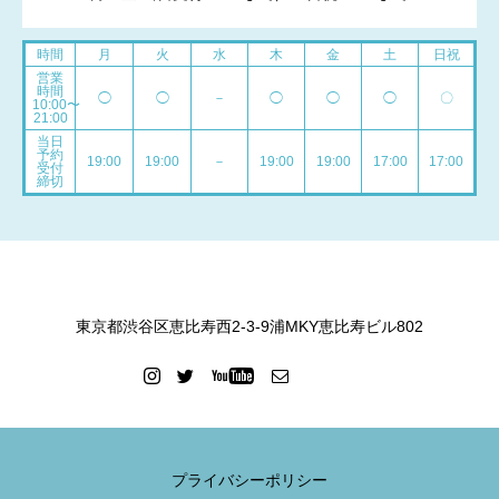
時間
月
火
水
木
金
土
日祝
営業
時間
◯
◯
－
◯
◯
◯
〇
10:00〜
21:00
当日
予約
19:00
19:00
－
19:00
19:00
17:00
17:00
受付
締切
東京都渋谷区恵比寿西2-3-9浦MKY恵比寿ビル802
プライバシーポリシー