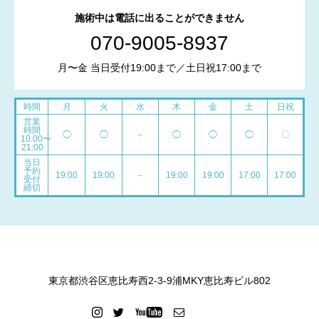
施術中は電話に出ることができません
070-9005-8937
月〜金 当日受付19:00まで／土日祝17:00まで
時間
月
火
水
木
金
土
日祝
営業
時間
◯
◯
－
◯
◯
◯
〇
10:00〜
21:00
当日
予約
19:00
19:00
－
19:00
19:00
17:00
17:00
受付
締切
東京都渋谷区恵比寿西2-3-9浦MKY恵比寿ビル802