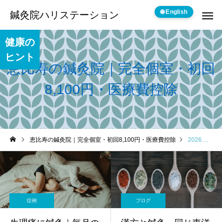
🌐 English
鍼灸院ハリステーション
健康の
ヒント
恵比寿の鍼灸院｜完全個室・初回
8,100円・医療費控除
恵比寿の鍼灸院｜完全個室・初回8,100円・医療費控除
2026年 5月の記事一覧
症例
ブログ