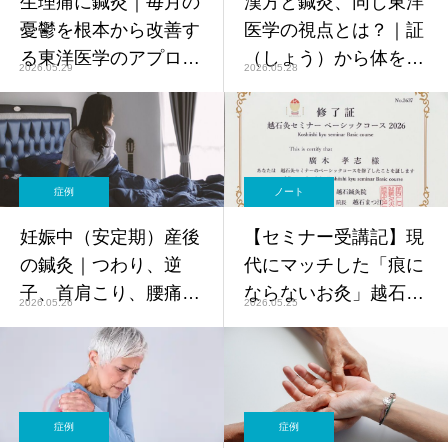
生理痛に鍼灸｜毎月の
漢方と鍼灸、同じ東洋
憂鬱を根本から改善す
医学の視点とは？｜証
る東洋医学のアプロー
（しょう）から体を読
2026.05.29
2026.05.28
チ【鍼灸師監修】
み解く【鍼灸師監修】
症例
ノート
妊娠中（安定期）産後
【セミナー受講記】現
の鍼灸｜つわり、逆
代にマッチした「痕に
子、首肩こり、腰痛を
ならないお灸」越石式
2026.05.26
2026.05.25
鍼灸でケア【鍼灸師監
灸法の可能性
修】妊娠中に鍼灸を受
けても大丈夫？まず知
っておきたいこと
症例
症例