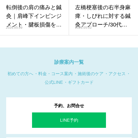
転倒後の肩の痛みと鍼
左橋梗塞後の右半身麻
灸｜肩峰下インピンジ
痺・しびれに対する鍼
メント・腱板損傷を疑
灸アプローチ/30代、
2026.05.09
2026.05.02
うケースへの対応【鍼
男性、営業職
灸師監修】
診療案内一覧
初めての方へ
料金・コース案内
施術後のケア
アクセス
公式LINE
ギフトカード
予約、お問合せ
LINE予約