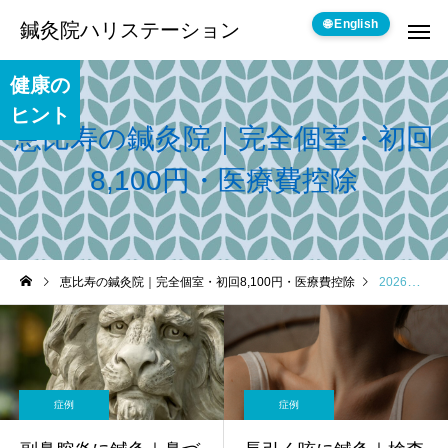
🌐 English
鍼灸院ハリステーション
健康の
ヒント
恵比寿の鍼灸院｜完全個室・初回
8,100円・医療費控除
恵比寿の鍼灸院｜完全個室・初回8,100円・医療費控除
2026年 6月の記事一覧
症例
症例