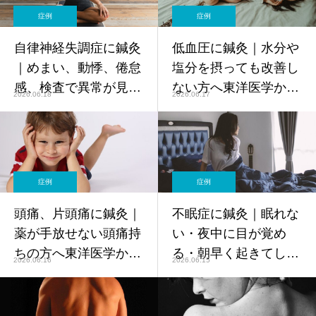
症例
症例
自律神経失調症に鍼灸
低血圧に鍼灸｜水分や
｜めまい、動悸、倦怠
塩分を摂っても改善し
感、検査で異常が見つ
ない方へ東洋医学から
2026.06.18
2026.06.17
からない不調を東洋医
のアプローチ【鍼灸師
学でケア【鍼灸師監
監修】
修】
症例
症例
頭痛、片頭痛に鍼灸｜
不眠症に鍼灸｜眠れな
薬が手放せない頭痛持
い・夜中に目が覚め
ちの方へ東洋医学から
る・朝早く起きてしま
2026.06.16
2026.06.15
のアプローチ【鍼灸師
う悩みを東洋医学で改
監修】
善【鍼灸師監修】