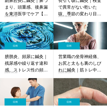
副鼻腔炎に鍼灸｜鼻づ
長引く咳に鍼灸｜検査
まり、頭重感、後鼻漏
で異常がない乾いた
を東洋医学でケア【鍼
咳、季節の変わり目の
2026.06.30
2026.06.29
灸師監修】
咳を東洋医学でケア
【鍼灸師監修】
症例
症例
膀胱炎、頻尿に鍼灸｜
営業職の坐骨神経痛、
残尿感や繰り返す違和
お尻と太もも裏のしび
感、ストレス性の頻尿
れに鍼灸｜筋トレ中の
2026.06.28
2026.06.26
を東洋医学でケア【鍼
ニーインを東洋医学で
灸師監修】
ケア【鍼灸師監修】
症例
症例