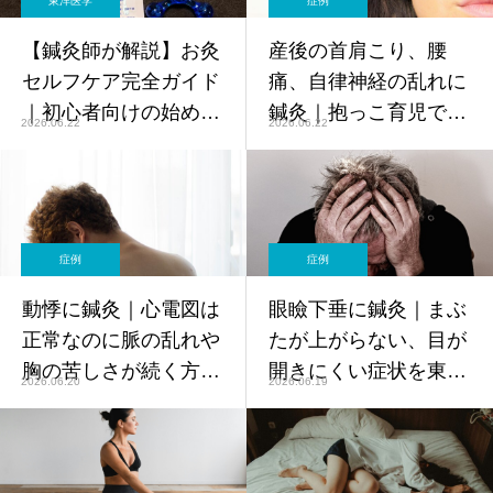
東洋医学
症例
【鍼灸師が解説】お灸
産後の首肩こり、腰
セルフケア完全ガイド
痛、自律神経の乱れに
｜初心者向けの始め方
鍼灸｜抱っこ育児で悪
2026.06.22
2026.06.22
とおすすめのツボ
化する不調を東洋医学
でケア【鍼灸師監修】
症例
症例
動悸に鍼灸｜心電図は
眼瞼下垂に鍼灸｜まぶ
正常なのに脈の乱れや
たが上がらない、目が
胸の苦しさが続く方へ
開きにくい症状を東洋
2026.06.20
2026.06.19
東洋医学からのアプロ
医学でケア【鍼灸師監
ーチ【鍼灸師監修】
修】