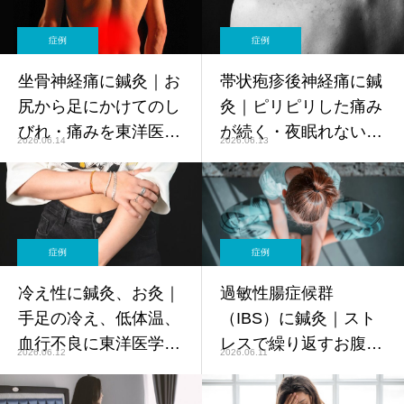
症例
症例
坐骨神経痛に鍼灸｜お
帯状疱疹後神経痛に鍼
尻から足にかけてのし
灸｜ピリピリした痛み
びれ・痛みを東洋医学
が続く・夜眠れないほ
2026.06.14
2026.06.13
で改善【鍼灸師監修】
どの神経痛を東洋医学
でケア【鍼灸師監修】
症例
症例
冷え性に鍼灸、お灸｜
過敏性腸症候群
手足の冷え、低体温、
（IBS）に鍼灸｜スト
血行不良に東洋医学
レスで繰り返すお腹の
2026.06.12
2026.06.11
【鍼灸師監修】
痛み・下痢・便秘を東
洋医学で根本からケア