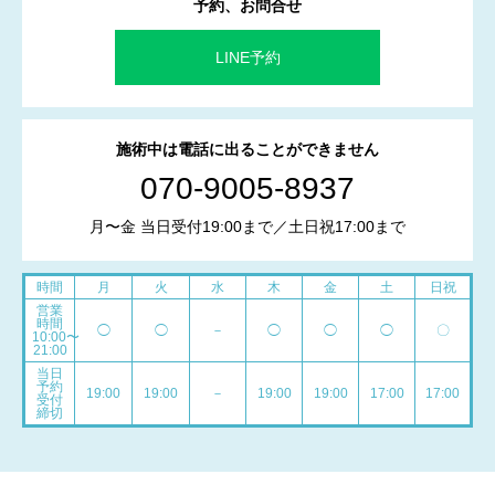
予約、お問合せ
LINE予約
施術中は電話に出ることができません
070-9005-8937
月〜金 当日受付19:00まで／土日祝17:00まで
時間
月
火
水
木
金
土
日祝
営業
時間
◯
◯
－
◯
◯
◯
〇
10:00〜
21:00
当日
予約
19:00
19:00
－
19:00
19:00
17:00
17:00
受付
締切