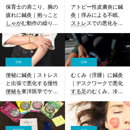
保育士の肩こり、腕の
アトピー性皮膚炎に鍼
疲れに鍼灸｜抱っこと
灸｜痒みによる不眠、
しゃがむ動作の繰り返
ストレスでの悪化を東
2026.06.26
2026.06.25
しを東洋医学でケア
洋医学でサポート【鍼
【鍼灸師監修】
灸師監修】
症例
症例
便秘に鍼灸｜ストレス
むくみ（浮腫）に鍼灸
と出張で悪化する慢性
｜デスクワークで悪化
便秘を東洋医学でケア
する足のむくみ、冷え
2026.06.24
2026.06.23
【鍼灸師監修】
を東洋医学でケア【鍼
灸師監修】