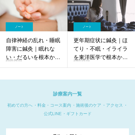
洋医学アプローチ【鍼
学的アプローチ【鍼灸
灸師監修】
師監修】
ノート
ノート
自律神経の乱れ・睡眠
更年期症状に鍼灸｜ほ
障害に鍼灸｜眠れな
てり・不眠・イライラ
い・だるいを根本から
を東洋医学で根本から
2026.06.01
2026.06.01
改善【鍼灸師監修】
改善【鍼灸師監修】
診療案内一覧
初めての方へ
料金・コース案内
施術後のケア
アクセス
公式LINE
ギフトカード