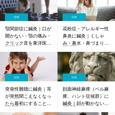
【鍼灸師監修】
症例
症例
顎関節症に鍼灸｜口が
花粉症・アレルギー性
開かない・顎の痛み・
鼻炎に鍼灸｜くしゃ
クリック音を東洋医学
み・鼻水・鼻づまりを
2026.06.10
2026.06.09
で改善【鍼灸師監修】
薬に頼らず和らげる東
洋医学アプローチ【鍼
灸師監修】
症例
症例
突発性難聴に鍼灸｜耳
顔面神経麻痺（ベル麻
が突然聞こえなくなっ
痺、ハント症候群）に
たら最初にすること・
鍼灸｜顔が動かない・
2026.06.08
2026.06.07
内耳の回復を助ける東
口元の歪みへの東洋医