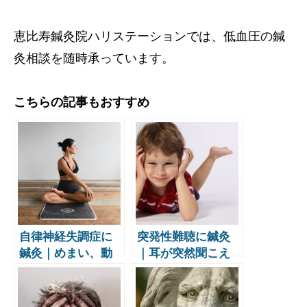
恵比寿鍼灸院ハリステーションでは、低血圧の鍼
灸相談を随時承っています。
こちらの記事もおすすめ
自律神経失調症に
突発性難聴に鍼灸
鍼灸｜めまい、動
｜耳が突然聞こえ
悸、倦怠感、検査
なくなったら最初
で異常が見つから
にすること・内耳
ない不調を東洋医
の回復を助ける東