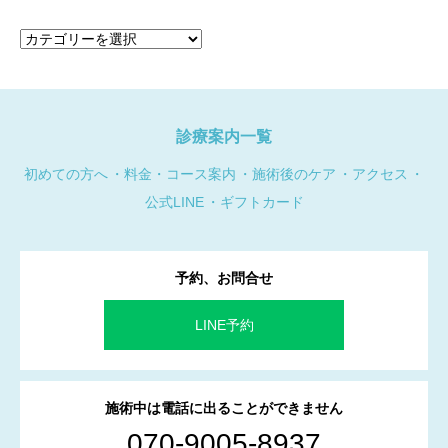
カ
テ
ゴ
リ
ー
診療案内一覧
初めての方へ
料金・コース案内
施術後のケア
アクセス
公式LINE
ギフトカード
予約、お問合せ
LINE予約
施術中は電話に出ることができません
070-9005-8937