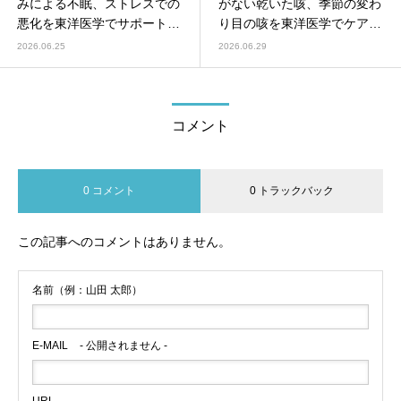
みによる不眠、ストレスでの
がない乾いた咳、季節の変わ
悪化を東洋医学でサポート
り目の咳を東洋医学でケア
【鍼灸師監修】
【鍼灸師監修】
2026.06.25
2026.06.29
コメント
0 コメント
0 トラックバック
この記事へのコメントはありません。
名前（例：山田 太郎）
E-MAIL
- 公開されません -