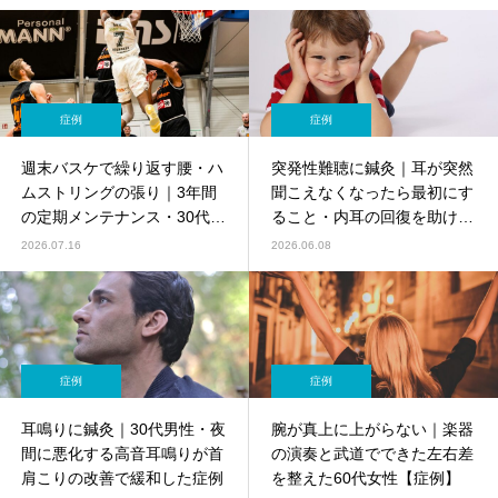
症例
症例
週末バスケで繰り返す腰・ハ
突発性難聴に鍼灸｜耳が突然
ムストリングの張り｜3年間
聞こえなくなったら最初にす
の定期メンテナンス・30代男
ること・内耳の回復を助ける
性営業職【症例】
東洋医学アプローチ【鍼灸師
2026.07.16
2026.06.08
監修】
症例
症例
耳鳴りに鍼灸｜30代男性・夜
腕が真上に上がらない｜楽器
間に悪化する高音耳鳴りが首
の演奏と武道でできた左右差
肩こりの改善で緩和した症例
を整えた60代女性【症例】