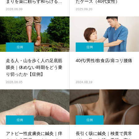
まりを薬に頼らず和らげる東
たケース（40代女性）
洋医学アプローチ【鍼灸師監
2026.06.09
2025.09.20
修】
症例
症例
走る人・山を歩く人の足底筋
40代/男性/飲食店/肩コリ腰痛
膜炎｜休めない時期をどう乗
り切ったか【症例】
2026.08.05
2024.08.19
症例
症例
アトピー性皮膚炎に鍼灸｜痒
長引く咳に鍼灸｜検査で異常