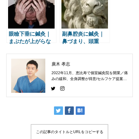
学でケア【鍼灸師
洋医学アプローチ
監修】
【鍼灸師監修】
眼瞼下垂に鍼灸｜
副鼻腔炎に鍼灸｜
まぶたが上がらな
鼻づまり、頭重
い、目が開きにく
感、後鼻漏を東洋
い症状を東洋医学
医学でケア【鍼灸
でケア【鍼灸師監
師監修】
廣木 孝志
修】
2022年11月、恵比寿で個室鍼灸院を開業／痛
みの緩和、全身調整が得意/セルフケア提案と
コンディショニングを大切にしています。
この記事のタイトルとURLをコピーする