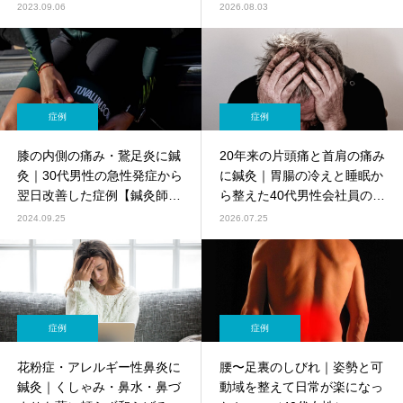
2023.09.06
2026.08.03
症例
症例
膝の内側の痛み・鵞足炎に鍼
20年来の片頭痛と首肩の痛み
灸｜30代男性の急性発症から
に鍼灸｜胃腸の冷えと睡眠か
翌日改善した症例【鍼灸師監
ら整えた40代男性会社員の経
修】
過【症例】
2024.09.25
2026.07.25
症例
症例
花粉症・アレルギー性鼻炎に
腰〜足裏のしびれ｜姿勢と可
鍼灸｜くしゃみ・鼻水・鼻づ
動域を整えて日常が楽になっ