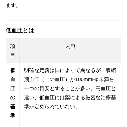
ます。
低血圧とは
項
内容
目
低
明確な定義は国によって異なるが、収縮
血
期血圧（上の血圧）が100mmHg未満を
圧
一つの目安とすることが多い。高血圧と
の
違い、低血圧には薬による厳密な治療基
基
準が定められていない。
準