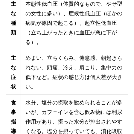
主
本態性低血圧（体質的なもので、やせ型
な
の女性に多い）、症候性低血圧（ほかの
種
病気が原因で起こる）、起立性低血圧
類
（立ち上がったときに血圧が急に下が
る）。
主
めまい、立ちくらみ、倦怠感、朝起きら
な
れない、頭痛、冷え、肩こり、集中力の
症
低下など。症状の感じ方は個人差が大き
状
い。
食
水分、塩分の摂取を勧められることが多
事
いが、カフェインを含む飲み物には利尿
指
作用があり、摂った水分が排出されやす
導
くなる。塩分を摂っていても、消化吸収