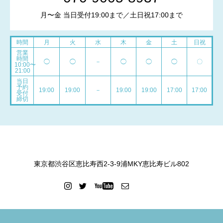
月〜金 当日受付19:00まで／土日祝17:00まで
時間
月
火
水
木
金
土
日祝
営業
時間
◯
◯
－
◯
◯
◯
〇
10:00〜
21:00
当日
予約
19:00
19:00
－
19:00
19:00
17:00
17:00
受付
締切
東京都渋谷区恵比寿西2-3-9浦MKY恵比寿ビル802