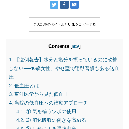
この記事のタイトルとURLをコピーする
Contents
[
hide
]
1.
【症例報告】水分と塩分を摂っているのに改善
しない──46歳女性、やせ型で運動習慣もある低血
圧
2.
低血圧とは
3.
東洋医学から見た低血圧
4.
当院の低血圧への治療アプローチ
4.1.
① 気を補うツボの使用
4.2.
② 消化吸収の働きを高める
4.3.
③ お灸による温熱刺激