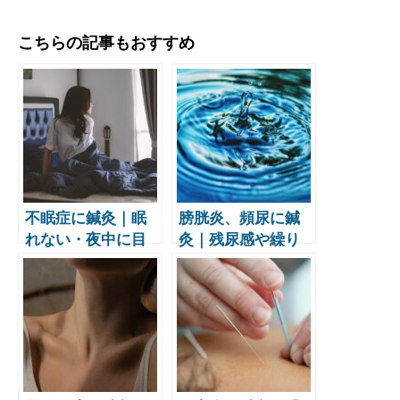
こちらの記事もおすすめ
不眠症に鍼灸｜眠
膀胱炎、頻尿に鍼
れない・夜中に目
灸｜残尿感や繰り
が覚める・朝早く
返す違和感、スト
起きてしまう悩み
レス性の頻尿を東
を東洋医学で改善
洋医学でケア【鍼
【鍼灸師監修】
灸師監修】