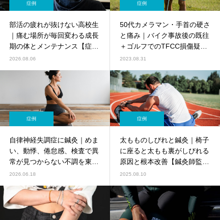
症例
症例
部活の疲れが抜けない高校生
50代カメラマン・手首の硬さ
｜痛む場所が毎回変わる成長
と痛み｜バイク事故後の既往
期の体とメンテナンス【症
＋ゴルフでのTFCC損傷疑い
例】
を鍼灸でケア
2026.08.06
2023.08.31
症例
症例
自律神経失調症に鍼灸｜めま
太もものしびれと鍼灸｜椅子
い、動悸、倦怠感、検査で異
に座ると太もも裏がしびれる
常が見つからない不調を東洋
原因と根本改善【鍼灸師監
医学でケア【鍼灸師監修】
修】
2026.06.18
2025.08.10