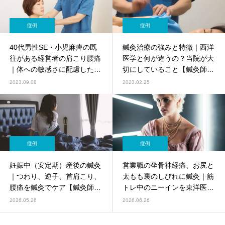
症例
症例
40代男性SE・小児麻痺の既
鍼灸治療の強みと特徴｜西洋
往がある経営者の肩こり腰痛
医学と何が違うの？当院が大
｜体への敏感さに配慮した鍼
切にしていること【鍼灸師監
灸【症例】
修】
2023.09.08
2023.02.25
症例
症例
妊娠中（安定期）産後の鍼灸
営業職の坐骨神経痛、お尻と
｜つわり、逆子、首肩こり、
太もも裏のしびれに鍼灸｜筋
腰痛を鍼灸でケア【鍼灸師監
トレ中のニーインを東洋医学
修】妊娠中に鍼灸を受けても
でケア【鍼灸師監修】
2026.05.26
2026.06.26
大丈夫？まず知っておきたい
こと