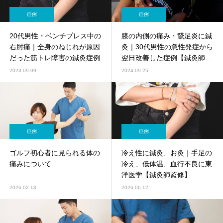
症例
症例
20代男性・ベンチプレス中の
膝の内側の痛み・鵞足炎に鍼
右肘痛｜全身のねじれが原因
灸｜30代男性の急性発症から
だった筋トレ障害の鍼灸症例
翌日改善した症例【鍼灸師監
修】
2023.09.09
2024.09.25
症例
症例
ゴルフ初心者に見られる体の
冷え性に鍼灸、お灸｜手足の
痛みについて
冷え、低体温、血行不良に東
洋医学【鍼灸師監修】
2026.02.13
2026.06.12