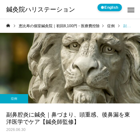
🌐 English
鍼灸院ハリステーション
恵比寿の個室鍼灸院｜初回8,100円・医療費控除
症例
副鼻腔炎に鍼灸｜鼻づまり、頭重感、後鼻漏を東洋医学でケア【鍼灸師監修】
症例
副鼻腔炎に鍼灸｜鼻づまり、頭重感、後鼻漏を東
洋医学でケア【鍼灸師監修】
2026.06.30