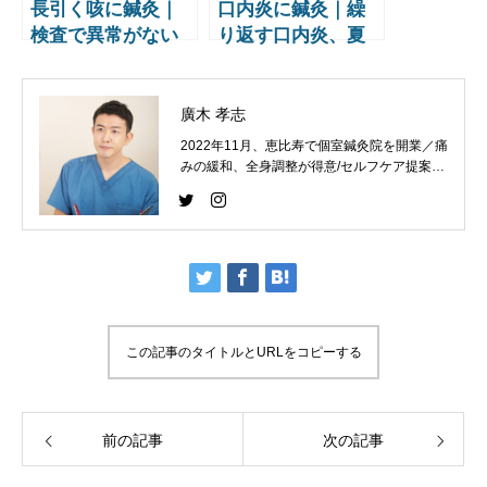
長引く咳に鍼灸｜
口内炎に鍼灸｜繰
検査で異常がない
り返す口内炎、夏
乾いた咳、季節の
バテ・疲労による
変わり目の咳を東
口の荒れを東洋医
洋医学でケア【鍼
学でケア【鍼灸師
廣木 孝志
灸師監修】
監修】
2022年11月、恵比寿で個室鍼灸院を開業／痛
みの緩和、全身調整が得意/セルフケア提案と
コンディショニングを大切にしています。
この記事のタイトルとURLをコピーする
前の記事
次の記事