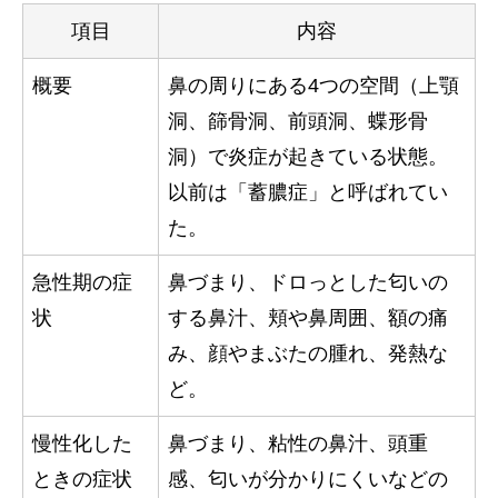
項目
内容
概要
鼻の周りにある4つの空間（上顎
洞、篩骨洞、前頭洞、蝶形骨
洞）で炎症が起きている状態。
以前は「蓄膿症」と呼ばれてい
た。
急性期の症
鼻づまり、ドロっとした匂いの
状
する鼻汁、頬や鼻周囲、額の痛
み、顔やまぶたの腫れ、発熱な
ど。
慢性化した
鼻づまり、粘性の鼻汁、頭重
ときの症状
感、匂いが分かりにくいなどの