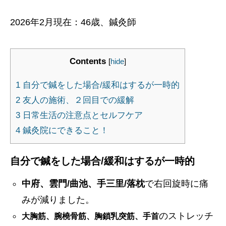
2026年2月現在：46歳、鍼灸師
Contents
[
hide
]
1
自分で鍼をした場合/緩和はするが一時的
2
友人の施術、２回目での緩解
3
日常生活の注意点とセルフケア
4
鍼灸院にできること！
自分で鍼をした場合/緩和はするが一時的
中府、雲門/曲池、手三里/落枕
で右回旋時に痛
みが減りました。
のストレッチ
大胸筋、腕橈骨筋、胸鎖乳突筋、手首