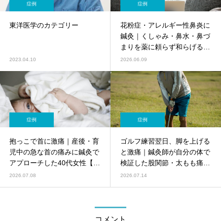
症例
症例
東洋医学のカテゴリー
花粉症・アレルギー性鼻炎に
鍼灸｜くしゃみ・鼻水・鼻づ
まりを薬に頼らず和らげる東
洋医学アプローチ【鍼灸師監
2023.04.10
2026.06.09
修】
症例
症例
抱っこで首に激痛｜産後・育
ゴルフ練習翌日、脚を上げる
児中の急な首の痛みに鍼灸で
と激痛｜鍼灸師が自分の体で
アプローチした40代女性【症
検証した股関節・太もも痛
例】
【40代男性・症例】
2026.07.08
2026.07.14
コメント