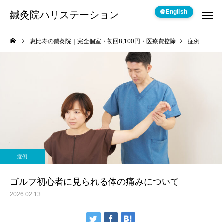
🌐 English
鍼灸院ハリステーション
恵比寿の鍼灸院｜完全個室・初回8,100円・医療費控除
症例
ゴ
症例
ゴルフ初心者に見られる体の痛みについて
2026.02.13