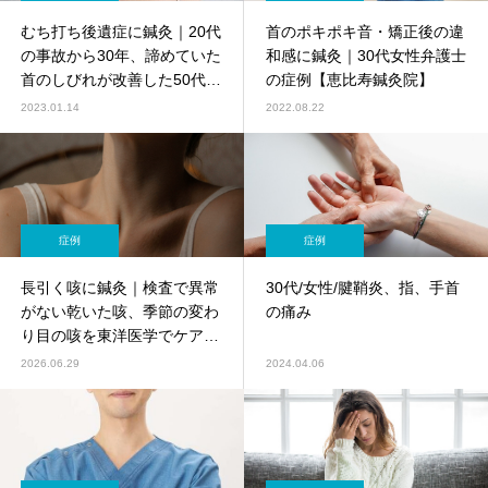
むち打ち後遺症に鍼灸｜20代
首のポキポキ音・矯正後の違
の事故から30年、諦めていた
和感に鍼灸｜30代女性弁護士
首のしびれが改善した50代男
の症例【恵比寿鍼灸院】
性の症例
2023.01.14
2022.08.22
症例
症例
長引く咳に鍼灸｜検査で異常
30代/女性/腱鞘炎、指、手首
がない乾いた咳、季節の変わ
の痛み
り目の咳を東洋医学でケア
【鍼灸師監修】
2026.06.29
2024.04.06