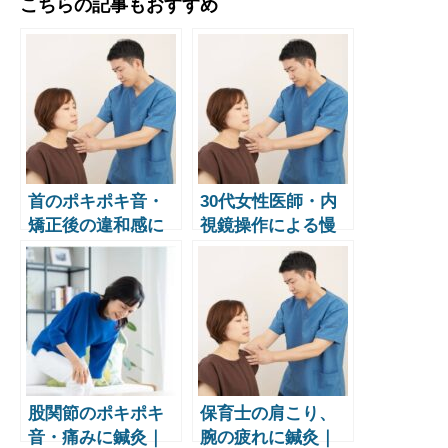
こちらの記事もおすすめ
首のポキポキ音・
30代女性医師・内
矯正後の違和感に
視鏡操作による慢
鍼灸｜30代女性弁
性的な肩こり腕の
護士の症例【恵比
疲れ｜職業性疲労
寿鍼灸院】
への鍼灸アプロー
チ【症例】
股関節のポキポキ
保育士の肩こり、
音・痛みに鍼灸｜
腕の疲れに鍼灸｜