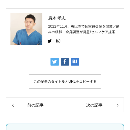
40代女性デスクワ
抱っことしゃがむ
ーカーの弾発股改
動作の繰り返しを
善【症例】
東洋医学でケア
廣木 孝志
【鍼灸師監修】
2022年11月、恵比寿で個室鍼灸院を開業／痛
みの緩和、全身調整が得意/セルフケア提案と
コンディショニングを大切にしています。
この記事のタイトルとURLをコピーする
前の記事
次の記事