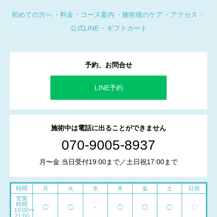
初めての方へ
料金・コース案内
施術後のケア
アクセス
公式LINE
ギフトカード
予約、お問合せ
LINE予約
施術中は電話に出ることができません
070-9005-8937
月〜金 当日受付19:00まで／土日祝17:00まで
時間
月
火
水
木
金
土
日祝
営業
時間
◯
◯
－
◯
◯
◯
〇
10:00〜
21:00