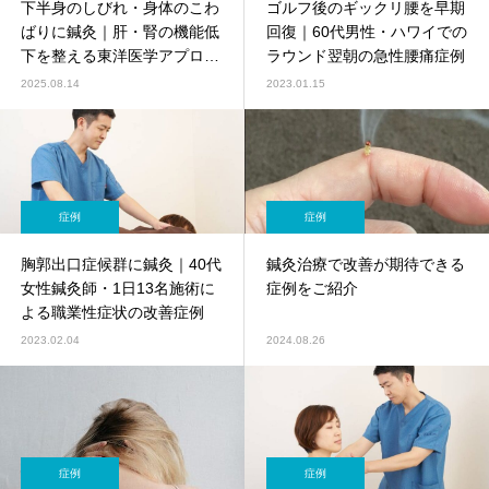
下半身のしびれ・身体のこわ
ゴルフ後のギックリ腰を早期
ばりに鍼灸｜肝・腎の機能低
回復｜60代男性・ハワイでの
下を整える東洋医学アプロー
ラウンド翌朝の急性腰痛症例
チ【鍼灸師監修】
2025.08.14
2023.01.15
症例
症例
胸郭出口症候群に鍼灸｜40代
鍼灸治療で改善が期待できる
女性鍼灸師・1日13名施術に
症例をご紹介
よる職業性症状の改善症例
2023.02.04
2024.08.26
症例
症例